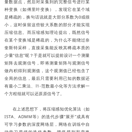
量数据点，然后对采集到的完整信号进行某
种变换（如傅里叶变换），发现它在某个域
是稀疏的，换句话说就是大部分系数为0或很
小，这时保留这些较大系数的部分才能实现
压缩信息。而压缩感知理论提出，既然信号
在某个变换域是稀疏的，为什么不能绕过奈
奎斯特采样，直接采集能反映其稀疏本质的
少量“信息”呢？于是就可以提前设计一个测量
矩阵去观测信号，即将测量矩阵与观测信号
做内积得到观测值，这个观测值已经包含了
全局的信息，最后只需要利用已知的数据还
有最小二乘法、l1-范数最小化等方法求解一
个方程组就可以还原原信号了。
在上述思想下，将压缩感知优化算法（如
ISTA、ADMM等）的迭代步骤“展开”成具有
可学习参数的深度网络层，网络在训练中自
动学习最优的迭代参数、阈值规则和变换