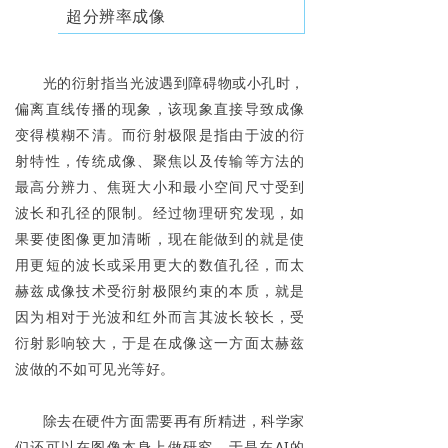
超分辨率成像
光的衍射指当光波遇到障碍物或小孔时，
偏离直线传播的现象，该现象直接导致成像
变得模糊不清。而衍射极限是指由于波的衍
射特性，传统成像、聚焦以及传输等方法的
最高分辨力、焦斑大小和最小空间尺寸受到
波长和孔径的限制。经过物理研究发现，如
果要使图像更加清晰，现在能做到的就是使
用更短的波长或采用更大的数值孔径，而太
赫兹成像技术受衍射极限约束的本质，就是
因为相对于光波和红外而言其波长较长，受
衍射影响较大，于是在成像这一方面太赫兹
波做的不如可见光等好。
除去在硬件方面需要再有所精进，科学家
们还可以在图像本身上做研究，于是在AI的